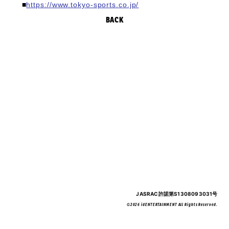
■
https://www.tokyo-sports.co.jp/
BACK
JASRAC許諾第S1308093031号
©2026 idENTERTAINMENT All Rights Reserved.