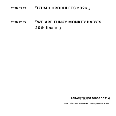
「IZUMO OROCHI FES 2026 」
2026.09.27
「WE ARE FUNKY MONKEY BΛBY’S
2026.12.05
-20th finale-」
JASRAC許諾第S1308093031号
©2026 idENTERTAINMENT All Rights Reserved.