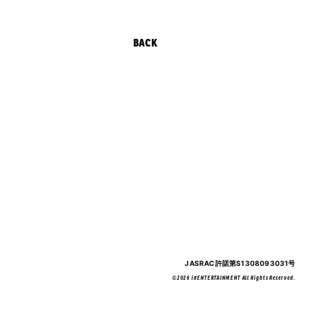
BACK
JASRAC許諾第S1308093031号
©2026 idENTERTAINMENT All Rights Reserved.